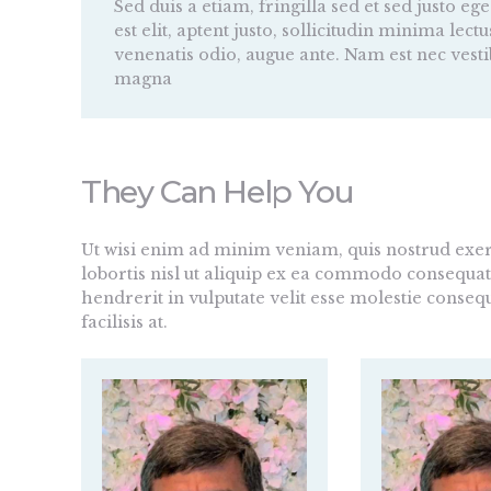
Sed duis a etiam, fringilla sed et sed justo e
est elit, aptent justo, sollicitudin minima le
venenatis odio, augue ante. Nam est nec ves
magna
They Can Help You
Ut wisi enim ad minim veniam, quis nostrud exerc
lobortis nisl ut aliquip ex ea commodo consequat
hendrerit in vulputate velit esse molestie consequ
facilisis at.