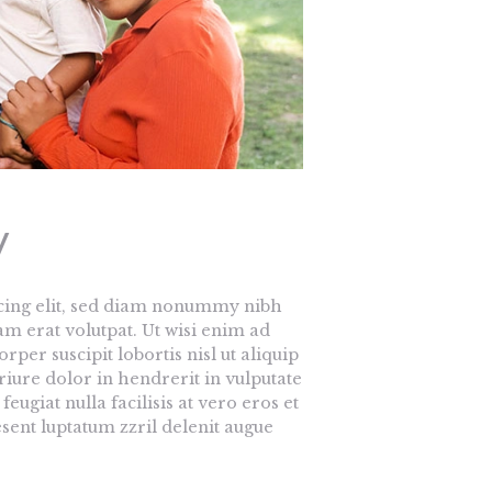
y
scing elit, sed diam nonummy nibh
m erat volutpat. Ut wisi enim ad
per suscipit lobortis nisl ut aliquip
ure dolor in hendrerit in vulputate
eugiat nulla facilisis at vero eros et
sent luptatum zzril delenit augue